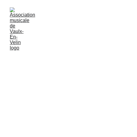
Vaulx Voices
Vaulx Voices est, comme son nom l'indique,
un ensemble vocal qui nous emmène dans un
univers principalement anglophone. Son
répertoire est composé de musiques
populaires et rock n'roll et aussi de gospel.