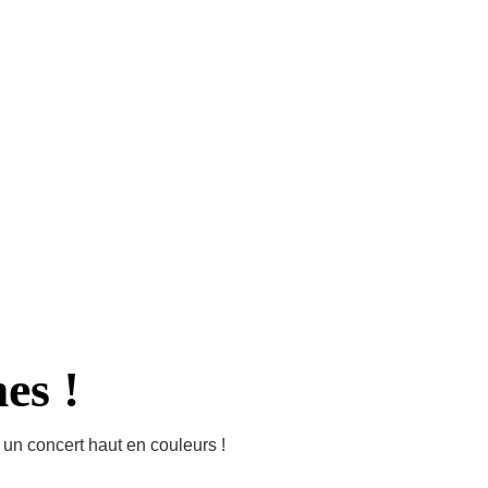
GENDA
ACTUALITES
GALERIE DE PHOTOS
NG
es !
un concert haut en couleurs !