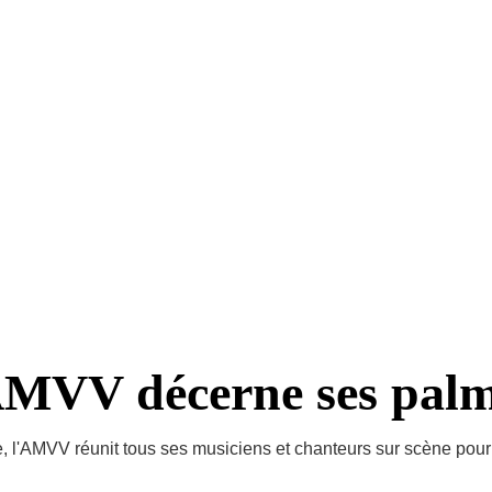
 PROPOS DE NOUS
LES ENSEMBLES
PLANNING DES RÉPÉTITIONS
A
ES DU CHATEAU - FESTIVAL
LES 60 ANS DE L'AMVV
SPONSORI
NGEL'S SHARE AUX SOIRÉES DU CHÂTEAU
MVV décerne ses palm
 l'AMVV réunit tous ses musiciens et chanteurs sur scène pour 