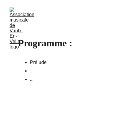
Programme :
Prélude
...
...
Adresse : 
55 rue de la République, 
69120 Vaulx-en-Velin
Contacts